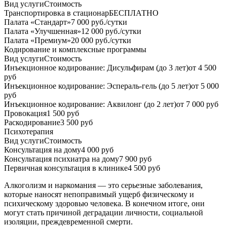
Вид услуги
Стоимость
Транспортировка в стационар
БЕСПЛАТНО
Палата «Стандарт»
7 000 руб./сутки
Палата «Улучшенная»
12 000 руб./сутки
Палата «Премиум»
20 000 руб./сутки
Кодирование и комплексные программы
Вид услуги
Стоимость
Инъекционное кодирование: Дисульфирам (до 3 лет)
от 4 500
руб
Инъекционное кодирование: Эспераль-гель (до 5 лет)
от 5 000
руб
Инъекционное кодирование: Аквилонг (до 2 лет)
от 7 000 руб
Провокация
1 500 руб
Раскодирование
3 500 руб
Психотерапия
Вид услуги
Стоимость
Консультация на дому
4 000 руб
Консультация психиатра на дому
7 900 руб
Первичная консультация в клинике
4 500 руб
Алкоголизм и наркомания — это серьезные заболевания,
которые наносят непоправимый ущерб физическому и
психическому здоровью человека. В конечном итоге, они
могут стать причиной деградации личности, социальной
изоляции, преждевременной смерти.