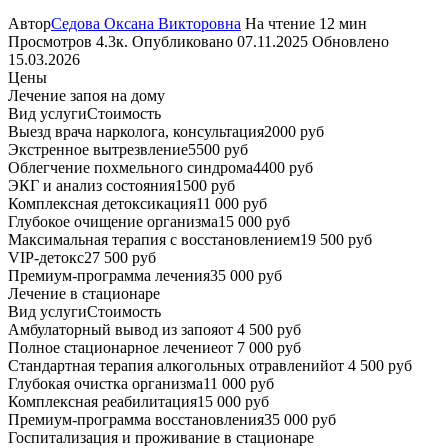
Автор
Седова Оксана Викторовна
На чтение
12 мин
Просмотров
4.3к.
Опубликовано
07.11.2025
Обновлено
15.03.2026
Цены
Лечение запоя на дому
Вид услуги
Стоимость
Выезд врача нарколога, консультация
2000 руб
Экстренное вытрезвление
5500 руб
Облегчение похмельного синдрома
4400 руб
ЭКГ и анализ состояния
1500 руб
Комплексная детоксикация
11 000 руб
Глубокое очищение организма
15 000 руб
Максимальная терапия с восстановлением
19 500 руб
VIP-детокс
27 500 руб
Премиум-программа лечения
35 000 руб
Лечение в стационаре
Вид услуги
Стоимость
Амбулаторный вывод из запоя
от 4 500 руб
Полное стационарное лечение
от 7 000 руб
Стандартная терапия алкогольных отравлений
от 4 500 руб
Глубокая очистка организма
11 000 руб
Комплексная реабилитация
15 000 руб
Премиум-программа восстановления
35 000 руб
Госпитализация и проживание в стационаре