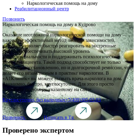
Наркологическая помощь на дому
Реабилитационный центр
Позвонить
Наркологическая помощь на дому в Кудрово
Оказание неотложной наркологической помощи на дому –
важный и эффективный метод лечения зависимостей,
который позволяет быстро реагировать на экстренные
ситуации, обеспечивать высокий уровень
конфиденциальности и поддерживать психологический
комфорт пациента. Такой подход способствует не только
быстрому восстановлению, но и долгосрочной ремиссии, что
делает его незаменимым в практике наркологии. В
«A1Клиник» вы можете вызвать врача-нарколога на дом.
Анонимно, быстро, круглосуточно. Для этого просто
позвоните по номеру, указанному на сайте.
Круглосуточно, без выходных
+7(499)385-03-03
Позвонить
Написать в Tg
Проверено экспертом